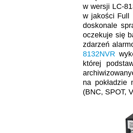
w wersji LC-81
w jakości Ful
doskonale spr
oczekuje się b
zdarzeń alarm
8132NVR
wyko
której podsta
archiwizowanyc
na pokładzie
(BNC, SPOT, VG