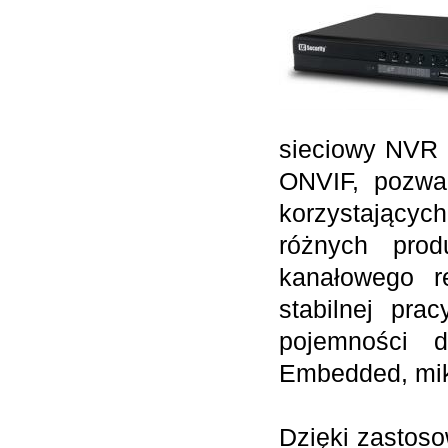
sieciowy NVR 
ONVIF, pozw
korzystający
różnych pro
kanałowego re
stabilnej pr
pojemności 
Embedded, mik
Dzięki zasto