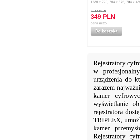
1280 x 720, 704 x 576, 704 x 48
2542 PLN
349 PLN
cena netto
Do koszyka
Rejestratory cyf
w profesjonalny
urządzenia do k
zarazem najważnie
kamer cyfrowyc
wyświetlanie o
rejestratora dost
TRIPLEX, umożliw
kamer przemysł
Rejestratory cy