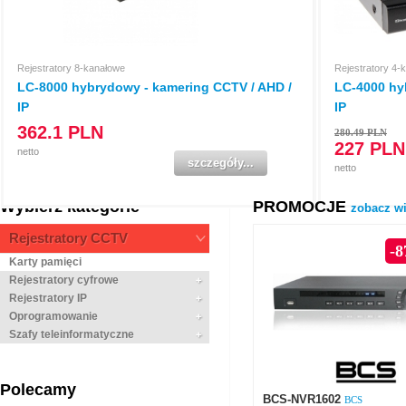
Rejestratory 8-kanałowe
Rejestratory 4-
LC-8000 hybrydowy - kamering CCTV / AHD /
LC-4000 hy
IP
IP
362.1
PLN
280.49 PLN
227 PLN
netto
szczegóły...
netto
Wybierz kategorie
PROMOCJE
zobacz wi
Rejestratory CCTV
-8
Karty pamięci
Rejestratory cyfrowe
Rejestratory IP
Oprogramowanie
Szafy teleinformatyczne
Polecamy
BCS-NVR1602
BCS