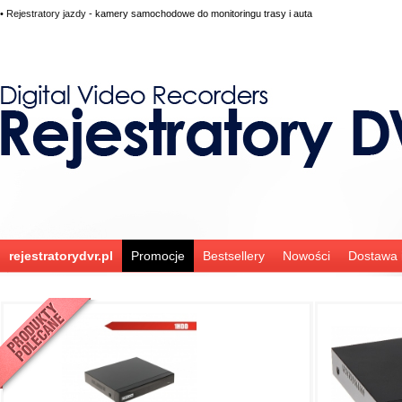
•
Rejestratory jazdy
- kamery samochodowe do monitoringu trasy i auta
rejestratorydvr.pl
Promocje
Bestsellery
Nowości
Dostawa i