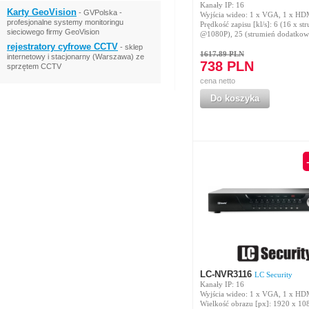
Kanały IP: 16
Karty GeoVision
- GVPolska -
Wyjścia wideo: 1 x VGA, 1 x HD
profesjonalne systemy monitoringu
Prędkość zapisu [kl/s]: 6 (16 x s
sieciowego firmy GeoVision
@1080P), 25 (strumień dodatko
rejestratory cyfrowe CCTV
- sklep
1617.89 PLN
internetowy i stacjonarny (Warszawa) ze
738 PLN
sprzętem CCTV
cena netto
Do koszyka
LC-NVR3116
LC Security
Kanały IP: 16
Wyjścia wideo: 1 x VGA, 1 x HD
Wielkość obrazu [px]: 1920 x 10